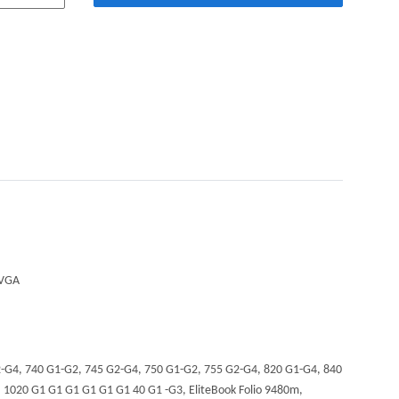
 VGA
-G4, 740 G1-G2, 745 G2-G4, 750 G1-G2, 755 G2-G4, 820 G1-G4, 840
 1020 G1 G1 G1 G1 G1 G1 40 G1 -G3, EliteBook Folio 9480m,