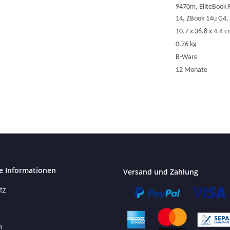
9470m, EliteBook 
14, ZBook 14u G4,
10.7 x 36.8 x 4.4 
0.76 kg
B-Ware
12 Monate
e Informationen
Versand und Zahlung
tz
m