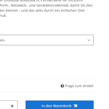
 HP EliteBook Notebook PCs entwickelte HP UltraSlim
chirm-, Netzwerk-, und Gerätekonnektivität, damit Sie den
ein können - und das alles durch ein einfaches One-
chub.
ion.
Frage zum Artikel
In den Warenkorb