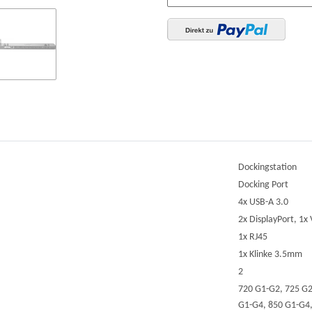
Dockingstation
Docking Port
4x USB-A 3.0
2x DisplayPort, 1x
1x RJ45
1x Klinke 3.5mm
2
720 G1-G2, 725 G2
G1-G4, 850 G1-G4,