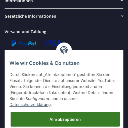
Informationen
Gesetzliche Informationen
Versand und Zahlung
Wie wir Cookies & Co nutzen
Durch Klicken auf „Alle akzeptieren“ gestatten Sie den
Einsatz folgender Dienste auf unserer Website: YouTube,
Vimeo. Sie können die Einstellung jederzeit ändern
Kontakt
(Fingerabdruck-Icon links unten). Weitere Details finden
Sie unte
Konfigurieren
und in unserer
Perfectum Computersysteme
Datenschutzerklärung
.
Goethestraße 27, 19053 Schwerin
0385 / 485 9110
Alle akzeptieren
it@perfectum-computer.de