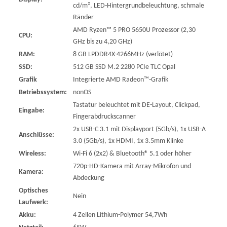
cd/m², LED-Hintergrundbeleuchtung, schmale
Ränder
AMD Ryzen™ 5 PRO 5650U Prozessor (2,30
CPU:
GHz bis zu 4,20 GHz)
RAM:
8 GB LPDDR4X-4266MHz (verlötet)
SSD:
512 GB SSD M.2 2280 PCIe TLC Opal
Grafik
Integrierte AMD Radeon™-Grafik
Betriebssystem:
nonOS
Tastatur beleuchtet mit DE-Layout, Clickpad,
Eingabe:
Fingerabdruckscanner
2x USB-C 3.1 mit Displayport (5Gb/s), 1x USB-A
Anschlüsse:
3.0 (5Gb/s), 1x HDMI, 1x 3.5mm Klinke
Wireless:
Wi-Fi 6 (2x2) & Bluetooth® 5.1 oder höher
720p-HD-Kamera mit Array-Mikrofon und
Kamera:
Abdeckung
Optisches
Nein
Laufwerk:
Akku:
4 Zellen Lithium-Polymer 54,7Wh