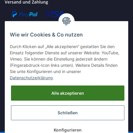
Versand und Zahlung
Wie wir Cookies & Co nutzen
Durch Klicken auf „Alle akzeptieren“ gestatten Sie den
Einsatz folgender Dienste auf unserer Website: YouTube,
Vimeo. Sie können die Einstellung jederzeit ändern
Kontakt
(Fingerabdruck-Icon links unten). Weitere Details finden
Sie unte
Konfigurieren
und in unserer
Perfectum Computersysteme
Datenschutzerklärung
.
Goethestraße 27, 19053 Schwerin
0385 / 485 9110
Alle akzeptieren
it@perfectum-computer.de
Öffnungszeiten: Mo-Fr. 9:30-17:30
Schließen
* Alle Preise inkl. gesetzlicher USt., zzgl.
Versand
Konfigurieren