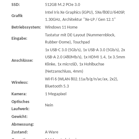
SSD:
512GB M.2 PCIe 3.0
Intel Iris Xe Graphics (iGPU), 5Xe/80EU/640SP,
Grafik
1.30GHz, Architektur "Xe-LP / Gen 12.1"
Betriebssystem:
Windows 11 Home
Tastatur mit DE-Layout (Nummernblock,
Eingabe:
Rubber-Dome), Touchpad
1x USB-C 3.0 (5Gb/s), 1x USB-A 3.0 (5Gb/s), 2x
USB-A 2.0 (480Mb/s), 1x HDMI 1.4, 1x 3.5mm
Anschlüsse:
Klinke, 1x microSD, 1x Hohlbuchse
(Netzanschluss, 4mm)
Wi-Fi 6 (WLAN 802.11a/b/g/n/ac/ax, 2x2),
Wireless:
Bluetooth 5.3
Kamera:
1 Megapixel
Optisches
Nein
Laufwerk:
Gewicht:
Abmessung:
Zustand:
A-Ware